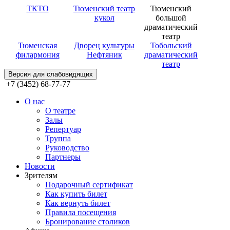
ТКТО
Тюменский театр
Тюменский
кукол
большой
драматический
театр
Тюменская
Дворец культуры
Тобольский
филармония
Нефтяник
драматический
театр
Версия для слабовидящих
+7 (3452) 68-77-77
О нас
О театре
Залы
Репертуар
Труппа
Руководство
Партнеры
Новости
Зрителям
Подарочный сертификат
Как купить билет
Как вернуть билет
Правила посещения
Бронирование столиков