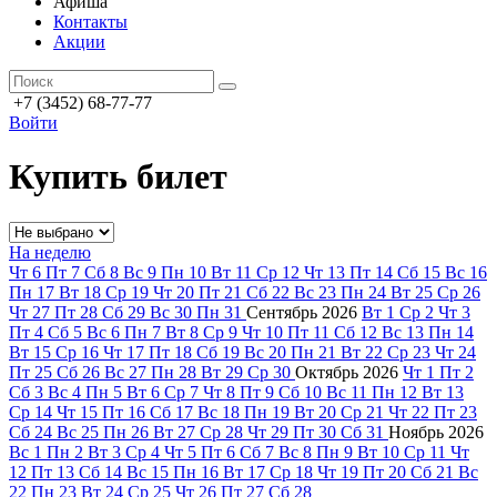
Афиша
Контакты
Акции
+7 (3452) 68-77-77
Войти
Купить билет
На неделю
Чт
6
Пт
7
Сб
8
Вс
9
Пн
10
Вт
11
Ср
12
Чт
13
Пт
14
Сб
15
Вс
16
Пн
17
Вт
18
Ср
19
Чт
20
Пт
21
Сб
22
Вс
23
Пн
24
Вт
25
Ср
26
Чт
27
Пт
28
Сб
29
Вс
30
Пн
31
Сентябрь
2026
Вт
1
Ср
2
Чт
3
Пт
4
Сб
5
Вс
6
Пн
7
Вт
8
Ср
9
Чт
10
Пт
11
Сб
12
Вс
13
Пн
14
Вт
15
Ср
16
Чт
17
Пт
18
Сб
19
Вс
20
Пн
21
Вт
22
Ср
23
Чт
24
Пт
25
Сб
26
Вс
27
Пн
28
Вт
29
Ср
30
Октябрь
2026
Чт
1
Пт
2
Сб
3
Вс
4
Пн
5
Вт
6
Ср
7
Чт
8
Пт
9
Сб
10
Вс
11
Пн
12
Вт
13
Ср
14
Чт
15
Пт
16
Сб
17
Вс
18
Пн
19
Вт
20
Ср
21
Чт
22
Пт
23
Сб
24
Вс
25
Пн
26
Вт
27
Ср
28
Чт
29
Пт
30
Сб
31
Ноябрь
2026
Вс
1
Пн
2
Вт
3
Ср
4
Чт
5
Пт
6
Сб
7
Вс
8
Пн
9
Вт
10
Ср
11
Чт
12
Пт
13
Сб
14
Вс
15
Пн
16
Вт
17
Ср
18
Чт
19
Пт
20
Сб
21
Вс
22
Пн
23
Вт
24
Ср
25
Чт
26
Пт
27
Сб
28