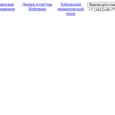
менская
Дворец культуры
Тобольский
Версия для сл
армония
Нефтяник
драматический
+7 (3452) 68-77
театр