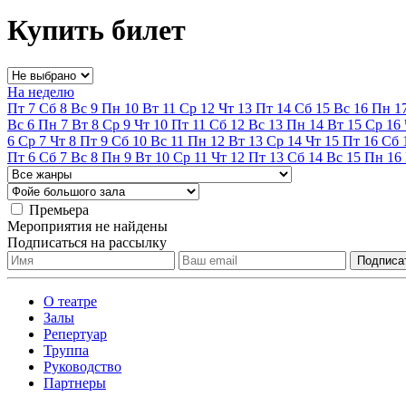
Купить билет
На неделю
Пт
7
Сб
8
Вс
9
Пн
10
Вт
11
Ср
12
Чт
13
Пт
14
Сб
15
Вс
16
Пн
1
Вс
6
Пн
7
Вт
8
Ср
9
Чт
10
Пт
11
Сб
12
Вс
13
Пн
14
Вт
15
Ср
16
6
Ср
7
Чт
8
Пт
9
Сб
10
Вс
11
Пн
12
Вт
13
Ср
14
Чт
15
Пт
16
Сб
Пт
6
Сб
7
Вс
8
Пн
9
Вт
10
Ср
11
Чт
12
Пт
13
Сб
14
Вс
15
Пн
16
Премьера
Мероприятия не найдены
Подписаться на рассылку
О театре
Залы
Репертуар
Труппа
Руководство
Партнеры