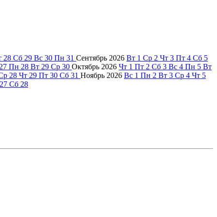
т
28
Сб
29
Вс
30
Пн
31
Сентябрь
2026
Вт
1
Ср
2
Чт
3
Пт
4
Сб
5
27
Пн
28
Вт
29
Ср
30
Октябрь
2026
Чт
1
Пт
2
Сб
3
Вс
4
Пн
5
Вт
Ср
28
Чт
29
Пт
30
Сб
31
Ноябрь
2026
Вс
1
Пн
2
Вт
3
Ср
4
Чт
5
27
Сб
28