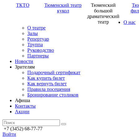
ТКТО
Тюменский театр
Тюменский
Тю
кукол
большой
фил
драматический
театр
О нас
О театре
Залы
Репертуар
Труппа
Руководство
Партнеры
Новости
Зрителям
Подарочный сертификат
Как купить билет
Как вернуть билет
Правила посещения
Бронирование столиков
Афиша
Контакты
Акции
+7 (3452) 68-77-77
Войти