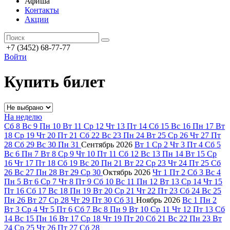
Афиша
Контакты
Акции
+7 (3452) 68-77-77
Войти
Купить билет
На неделю
Сб
8
Вс
9
Пн
10
Вт
11
Ср
12
Чт
13
Пт
14
Сб
15
Вс
16
Пн
17
Вт
18
Ср
19
Чт
20
Пт
21
Сб
22
Вс
23
Пн
24
Вт
25
Ср
26
Чт
27
Пт
28
Сб
29
Вс
30
Пн
31
Сентябрь
2026
Вт
1
Ср
2
Чт
3
Пт
4
Сб
5
Вс
6
Пн
7
Вт
8
Ср
9
Чт
10
Пт
11
Сб
12
Вс
13
Пн
14
Вт
15
Ср
16
Чт
17
Пт
18
Сб
19
Вс
20
Пн
21
Вт
22
Ср
23
Чт
24
Пт
25
Сб
26
Вс
27
Пн
28
Вт
29
Ср
30
Октябрь
2026
Чт
1
Пт
2
Сб
3
Вс
4
Пн
5
Вт
6
Ср
7
Чт
8
Пт
9
Сб
10
Вс
11
Пн
12
Вт
13
Ср
14
Чт
15
Пт
16
Сб
17
Вс
18
Пн
19
Вт
20
Ср
21
Чт
22
Пт
23
Сб
24
Вс
25
Пн
26
Вт
27
Ср
28
Чт
29
Пт
30
Сб
31
Ноябрь
2026
Вс
1
Пн
2
Вт
3
Ср
4
Чт
5
Пт
6
Сб
7
Вс
8
Пн
9
Вт
10
Ср
11
Чт
12
Пт
13
Сб
14
Вс
15
Пн
16
Вт
17
Ср
18
Чт
19
Пт
20
Сб
21
Вс
22
Пн
23
Вт
24
Ср
25
Чт
26
Пт
27
Сб
28