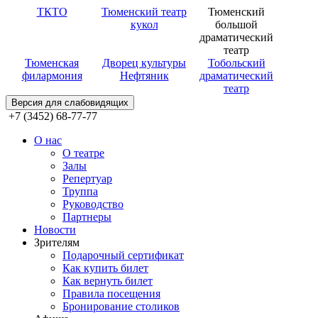
ТКТО
Тюменский театр
Тюменский
кукол
большой
драматический
театр
Тюменская
Дворец культуры
Тобольский
филармония
Нефтяник
драматический
театр
Версия для слабовидящих
+7 (3452) 68-77-77
О нас
О театре
Залы
Репертуар
Труппа
Руководство
Партнеры
Новости
Зрителям
Подарочный сертификат
Как купить билет
Как вернуть билет
Правила посещения
Бронирование столиков