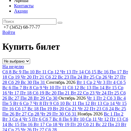
Афиша
Контакты
Акции
+7 (3452) 68-77-77
Войти
Купить билет
На неделю
Сб
8
Вс
9
Пн
10
Вт
11
Ср
12
Чт
13
Пт
14
Сб
15
Вс
16
Пн
17
Вт
18
Ср
19
Чт
20
Пт
21
Сб
22
Вс
23
Пн
24
Вт
25
Ср
26
Чт
27
Пт
28
Сб
29
Вс
30
Пн
31
Сентябрь
2026
Вт
1
Ср
2
Чт
3
Пт
4
Сб
5
Вс
6
Пн
7
Вт
8
Ср
9
Чт
10
Пт
11
Сб
12
Вс
13
Пн
14
Вт
15
Ср
16
Чт
17
Пт
18
Сб
19
Вс
20
Пн
21
Вт
22
Ср
23
Чт
24
Пт
25
Сб
26
Вс
27
Пн
28
Вт
29
Ср
30
Октябрь
2026
Чт
1
Пт
2
Сб
3
Вс
4
Пн
5
Вт
6
Ср
7
Чт
8
Пт
9
Сб
10
Вс
11
Пн
12
Вт
13
Ср
14
Чт
15
Пт
16
Сб
17
Вс
18
Пн
19
Вт
20
Ср
21
Чт
22
Пт
23
Сб
24
Вс
25
Пн
26
Вт
27
Ср
28
Чт
29
Пт
30
Сб
31
Ноябрь
2026
Вс
1
Пн
2
Вт
3
Ср
4
Чт
5
Пт
6
Сб
7
Вс
8
Пн
9
Вт
10
Ср
11
Чт
12
Пт
13
Сб
14
Вс
15
Пн
16
Вт
17
Ср
18
Чт
19
Пт
20
Сб
21
Вс
22
Пн
23
Вт
24
Ср
25
Чт
26
Пт
27
Сб
28