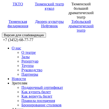
ТКТО
Тюменский театр
Тюменский
кукол
большой
драматический
театр
Тюменская
Дворец культуры
Тобольский
филармония
Нефтяник
драматический
театр
Версия для слабовидящих
+7 (3452) 68-77-77
О нас
О театре
Залы
Репертуар
Труппа
Руководство
Партнеры
Новости
Зрителям
Подарочный сертификат
Как купить билет
Как вернуть билет
Правила посещения
Бронирование столиков