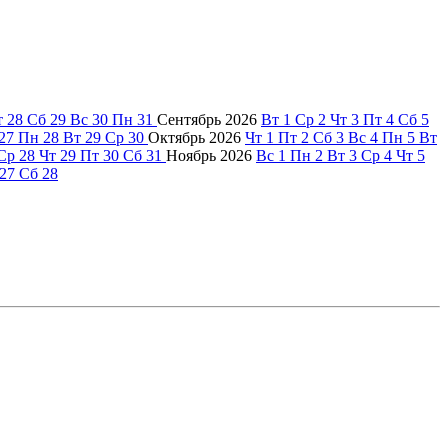
т
28
Сб
29
Вс
30
Пн
31
Сентябрь
2026
Вт
1
Ср
2
Чт
3
Пт
4
Сб
5
27
Пн
28
Вт
29
Ср
30
Октябрь
2026
Чт
1
Пт
2
Сб
3
Вс
4
Пн
5
Вт
Ср
28
Чт
29
Пт
30
Сб
31
Ноябрь
2026
Вс
1
Пн
2
Вт
3
Ср
4
Чт
5
27
Сб
28