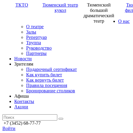
ТКТО
Тюменский театр
Тюменский
Тю
кукол
большой
фил
драматический
театр
О нас
О театре
Залы
Репертуар
Труппа
Руководство
Партнеры
Новости
Зрителям
Подарочный сертификат
Как купить билет
Как вернуть билет
Правила посещения
Бронирование столиков
Афиша
Контакты
Акции
+7 (3452) 68-77-77
Войти