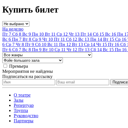
Купить билет
На неделю
Пт
7
Сб
8
Вс
9
Пн
10
Вт
11
Ср
12
Чт
13
Пт
14
Сб
15
Вс
16
Пн
1
Вс
6
Пн
7
Вт
8
Ср
9
Чт
10
Пт
11
Сб
12
Вс
13
Пн
14
Вт
15
Ср
16
6
Ср
7
Чт
8
Пт
9
Сб
10
Вс
11
Пн
12
Вт
13
Ср
14
Чт
15
Пт
16
Сб
Пт
6
Сб
7
Вс
8
Пн
9
Вт
10
Ср
11
Чт
12
Пт
13
Сб
14
Вс
15
Пн
16
Премьера
Мероприятия не найдены
Подписаться на рассылку
О театре
Залы
Репертуар
Труппа
Руководство
Партнеры