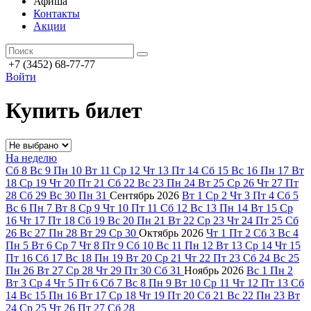
Афиша
Контакты
Акции
+7 (3452) 68-77-77
Войти
Купить билет
На неделю
Сб
8
Вс
9
Пн
10
Вт
11
Ср
12
Чт
13
Пт
14
Сб
15
Вс
16
Пн
17
Вт
18
Ср
19
Чт
20
Пт
21
Сб
22
Вс
23
Пн
24
Вт
25
Ср
26
Чт
27
Пт
28
Сб
29
Вс
30
Пн
31
Сентябрь
2026
Вт
1
Ср
2
Чт
3
Пт
4
Сб
5
Вс
6
Пн
7
Вт
8
Ср
9
Чт
10
Пт
11
Сб
12
Вс
13
Пн
14
Вт
15
Ср
16
Чт
17
Пт
18
Сб
19
Вс
20
Пн
21
Вт
22
Ср
23
Чт
24
Пт
25
Сб
26
Вс
27
Пн
28
Вт
29
Ср
30
Октябрь
2026
Чт
1
Пт
2
Сб
3
Вс
4
Пн
5
Вт
6
Ср
7
Чт
8
Пт
9
Сб
10
Вс
11
Пн
12
Вт
13
Ср
14
Чт
15
Пт
16
Сб
17
Вс
18
Пн
19
Вт
20
Ср
21
Чт
22
Пт
23
Сб
24
Вс
25
Пн
26
Вт
27
Ср
28
Чт
29
Пт
30
Сб
31
Ноябрь
2026
Вс
1
Пн
2
Вт
3
Ср
4
Чт
5
Пт
6
Сб
7
Вс
8
Пн
9
Вт
10
Ср
11
Чт
12
Пт
13
Сб
14
Вс
15
Пн
16
Вт
17
Ср
18
Чт
19
Пт
20
Сб
21
Вс
22
Пн
23
Вт
24
Ср
25
Чт
26
Пт
27
Сб
28