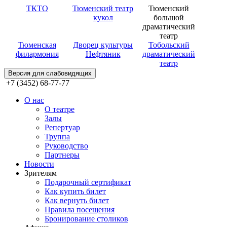
ТКТО
Тюменский театр
Тюменский
кукол
большой
драматический
театр
Тюменская
Дворец культуры
Тобольский
филармония
Нефтяник
драматический
театр
Версия для слабовидящих
+7 (3452) 68-77-77
О нас
О театре
Залы
Репертуар
Труппа
Руководство
Партнеры
Новости
Зрителям
Подарочный сертификат
Как купить билет
Как вернуть билет
Правила посещения
Бронирование столиков