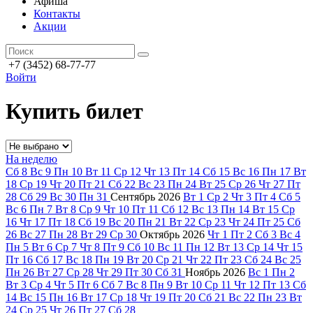
Афиша
Контакты
Акции
+7 (3452) 68-77-77
Войти
Купить билет
На неделю
Сб
8
Вс
9
Пн
10
Вт
11
Ср
12
Чт
13
Пт
14
Сб
15
Вс
16
Пн
17
Вт
18
Ср
19
Чт
20
Пт
21
Сб
22
Вс
23
Пн
24
Вт
25
Ср
26
Чт
27
Пт
28
Сб
29
Вс
30
Пн
31
Сентябрь
2026
Вт
1
Ср
2
Чт
3
Пт
4
Сб
5
Вс
6
Пн
7
Вт
8
Ср
9
Чт
10
Пт
11
Сб
12
Вс
13
Пн
14
Вт
15
Ср
16
Чт
17
Пт
18
Сб
19
Вс
20
Пн
21
Вт
22
Ср
23
Чт
24
Пт
25
Сб
26
Вс
27
Пн
28
Вт
29
Ср
30
Октябрь
2026
Чт
1
Пт
2
Сб
3
Вс
4
Пн
5
Вт
6
Ср
7
Чт
8
Пт
9
Сб
10
Вс
11
Пн
12
Вт
13
Ср
14
Чт
15
Пт
16
Сб
17
Вс
18
Пн
19
Вт
20
Ср
21
Чт
22
Пт
23
Сб
24
Вс
25
Пн
26
Вт
27
Ср
28
Чт
29
Пт
30
Сб
31
Ноябрь
2026
Вс
1
Пн
2
Вт
3
Ср
4
Чт
5
Пт
6
Сб
7
Вс
8
Пн
9
Вт
10
Ср
11
Чт
12
Пт
13
Сб
14
Вс
15
Пн
16
Вт
17
Ср
18
Чт
19
Пт
20
Сб
21
Вс
22
Пн
23
Вт
24
Ср
25
Чт
26
Пт
27
Сб
28