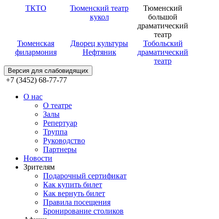
ТКТО
Тюменский театр
Тюменский
кукол
большой
драматический
театр
Тюменская
Дворец культуры
Тобольский
филармония
Нефтяник
драматический
театр
Версия для слабовидящих
+7 (3452) 68-77-77
О нас
О театре
Залы
Репертуар
Труппа
Руководство
Партнеры
Новости
Зрителям
Подарочный сертификат
Как купить билет
Как вернуть билет
Правила посещения
Бронирование столиков