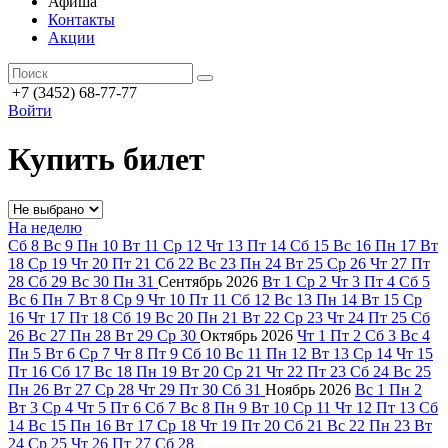
Афиша
Контакты
Акции
+7 (3452) 68-77-77
Войти
Купить билет
На неделю
Сб
8
Вс
9
Пн
10
Вт
11
Ср
12
Чт
13
Пт
14
Сб
15
Вс
16
Пн
17
Вт
18
Ср
19
Чт
20
Пт
21
Сб
22
Вс
23
Пн
24
Вт
25
Ср
26
Чт
27
Пт
28
Сб
29
Вс
30
Пн
31
Сентябрь
2026
Вт
1
Ср
2
Чт
3
Пт
4
Сб
5
Вс
6
Пн
7
Вт
8
Ср
9
Чт
10
Пт
11
Сб
12
Вс
13
Пн
14
Вт
15
Ср
16
Чт
17
Пт
18
Сб
19
Вс
20
Пн
21
Вт
22
Ср
23
Чт
24
Пт
25
Сб
26
Вс
27
Пн
28
Вт
29
Ср
30
Октябрь
2026
Чт
1
Пт
2
Сб
3
Вс
4
Пн
5
Вт
6
Ср
7
Чт
8
Пт
9
Сб
10
Вс
11
Пн
12
Вт
13
Ср
14
Чт
15
Пт
16
Сб
17
Вс
18
Пн
19
Вт
20
Ср
21
Чт
22
Пт
23
Сб
24
Вс
25
Пн
26
Вт
27
Ср
28
Чт
29
Пт
30
Сб
31
Ноябрь
2026
Вс
1
Пн
2
Вт
3
Ср
4
Чт
5
Пт
6
Сб
7
Вс
8
Пн
9
Вт
10
Ср
11
Чт
12
Пт
13
Сб
14
Вс
15
Пн
16
Вт
17
Ср
18
Чт
19
Пт
20
Сб
21
Вс
22
Пн
23
Вт
24
Ср
25
Чт
26
Пт
27
Сб
28