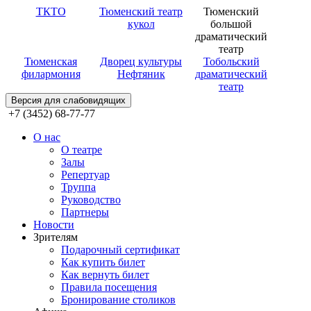
ТКТО
Тюменский театр
Тюменский
кукол
большой
драматический
театр
Тюменская
Дворец культуры
Тобольский
филармония
Нефтяник
драматический
театр
Версия для слабовидящих
+7 (3452) 68-77-77
О нас
О театре
Залы
Репертуар
Труппа
Руководство
Партнеры
Новости
Зрителям
Подарочный сертификат
Как купить билет
Как вернуть билет
Правила посещения
Бронирование столиков