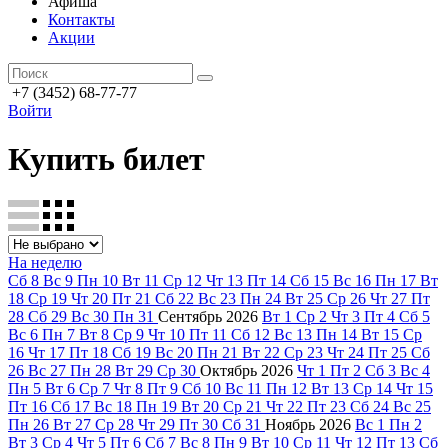
Афиша
Контакты
Акции
+7 (3452) 68-77-77
Войти
Купить билет
На неделю
Сб
8
Вс
9
Пн
10
Вт
11
Ср
12
Чт
13
Пт
14
Сб
15
Вс
16
Пн
17
Вт
18
Ср
19
Чт
20
Пт
21
Сб
22
Вс
23
Пн
24
Вт
25
Ср
26
Чт
27
Пт
28
Сб
29
Вс
30
Пн
31
Сентябрь
2026
Вт
1
Ср
2
Чт
3
Пт
4
Сб
5
Вс
6
Пн
7
Вт
8
Ср
9
Чт
10
Пт
11
Сб
12
Вс
13
Пн
14
Вт
15
Ср
16
Чт
17
Пт
18
Сб
19
Вс
20
Пн
21
Вт
22
Ср
23
Чт
24
Пт
25
Сб
26
Вс
27
Пн
28
Вт
29
Ср
30
Октябрь
2026
Чт
1
Пт
2
Сб
3
Вс
4
Пн
5
Вт
6
Ср
7
Чт
8
Пт
9
Сб
10
Вс
11
Пн
12
Вт
13
Ср
14
Чт
15
Пт
16
Сб
17
Вс
18
Пн
19
Вт
20
Ср
21
Чт
22
Пт
23
Сб
24
Вс
25
Пн
26
Вт
27
Ср
28
Чт
29
Пт
30
Сб
31
Ноябрь
2026
Вс
1
Пн
2
Вт
3
Ср
4
Чт
5
Пт
6
Сб
7
Вс
8
Пн
9
Вт
10
Ср
11
Чт
12
Пт
13
Сб