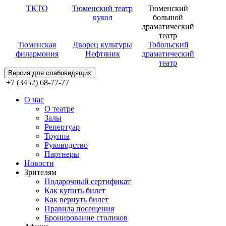
ТКТО
Тюменский театр
Тюменский
кукол
большой
драматический
театр
Тюменская
Дворец культуры
Тобольский
филармония
Нефтяник
драматический
театр
Версия для слабовидящих
+7 (3452) 68-77-77
О нас
О театре
Залы
Репертуар
Труппа
Руководство
Партнеры
Новости
Зрителям
Подарочный сертификат
Как купить билет
Как вернуть билет
Правила посещения
Бронирование столиков