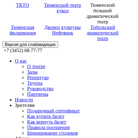
ТКТО
Тюменский театр
Тюменский
кукол
большой
драматический
театр
Тюменская
Дворец культуры
Тобольский
филармония
Нефтяник
драматический
театр
Версия для слабовидящих
+7 (3452) 68-77-77
О нас
О театре
Залы
Репертуар
Труппа
Руководство
Партнеры
Новости
Зрителям
Подарочный сертификат
Как купить билет
Как вернуть билет
Правила посещения
Бронирование столиков