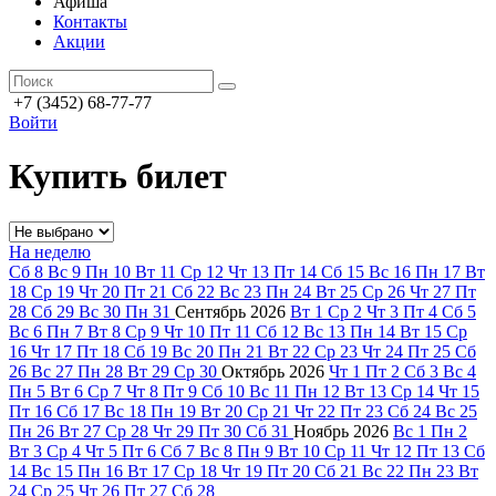
Афиша
Контакты
Акции
+7 (3452) 68-77-77
Войти
Купить билет
На неделю
Сб
8
Вс
9
Пн
10
Вт
11
Ср
12
Чт
13
Пт
14
Сб
15
Вс
16
Пн
17
Вт
18
Ср
19
Чт
20
Пт
21
Сб
22
Вс
23
Пн
24
Вт
25
Ср
26
Чт
27
Пт
28
Сб
29
Вс
30
Пн
31
Сентябрь
2026
Вт
1
Ср
2
Чт
3
Пт
4
Сб
5
Вс
6
Пн
7
Вт
8
Ср
9
Чт
10
Пт
11
Сб
12
Вс
13
Пн
14
Вт
15
Ср
16
Чт
17
Пт
18
Сб
19
Вс
20
Пн
21
Вт
22
Ср
23
Чт
24
Пт
25
Сб
26
Вс
27
Пн
28
Вт
29
Ср
30
Октябрь
2026
Чт
1
Пт
2
Сб
3
Вс
4
Пн
5
Вт
6
Ср
7
Чт
8
Пт
9
Сб
10
Вс
11
Пн
12
Вт
13
Ср
14
Чт
15
Пт
16
Сб
17
Вс
18
Пн
19
Вт
20
Ср
21
Чт
22
Пт
23
Сб
24
Вс
25
Пн
26
Вт
27
Ср
28
Чт
29
Пт
30
Сб
31
Ноябрь
2026
Вс
1
Пн
2
Вт
3
Ср
4
Чт
5
Пт
6
Сб
7
Вс
8
Пн
9
Вт
10
Ср
11
Чт
12
Пт
13
Сб
14
Вс
15
Пн
16
Вт
17
Ср
18
Чт
19
Пт
20
Сб
21
Вс
22
Пн
23
Вт
24
Ср
25
Чт
26
Пт
27
Сб
28