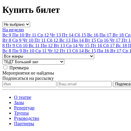
Купить билет
На неделю
Вс
9
Пн
10
Вт
11
Ср
12
Чт
13
Пт
14
Сб
15
Вс
16
Пн
17
Вт
18
Ср
Вт
8
Ср
9
Чт
10
Пт
11
Сб
12
Вс
13
Пн
14
Вт
15
Ср
16
Чт
17
Пт
1
8
Пт
9
Сб
10
Вс
11
Пн
12
Вт
13
Ср
14
Чт
15
Пт
16
Сб
17
Вс
18
Вс
8
Пн
9
Вт
10
Ср
11
Чт
12
Пт
13
Сб
14
Вс
15
Пн
16
Вт
17
Ср
Премьера
Мероприятия не найдены
Подписаться на рассылку
О театре
Залы
Репертуар
Труппа
Руководство
Партнеры