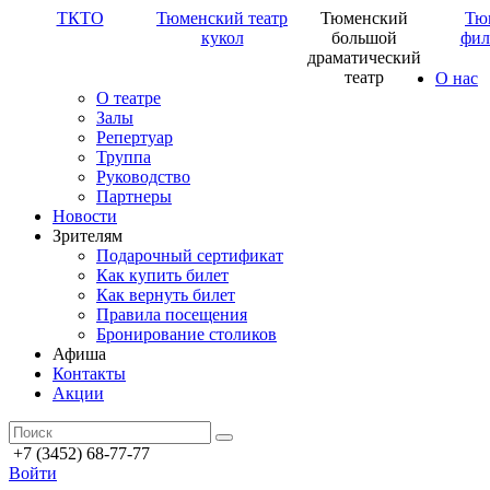
ТКТО
Тюменский театр
Тюменский
Тю
кукол
большой
фил
драматический
театр
О нас
О театре
Залы
Репертуар
Труппа
Руководство
Партнеры
Новости
Зрителям
Подарочный сертификат
Как купить билет
Как вернуть билет
Правила посещения
Бронирование столиков
Афиша
Контакты
Акции
+7 (3452) 68-77-77
Войти