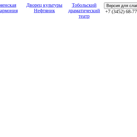
менская
Дворец культуры
Тобольский
Версия для сл
армония
Нефтяник
драматический
+7 (3452) 68-77
театр