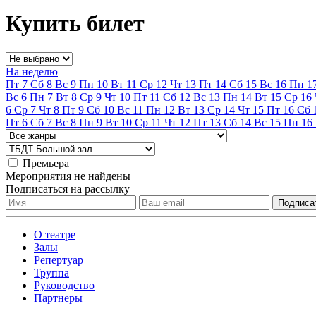
Купить билет
На неделю
Пт
7
Сб
8
Вс
9
Пн
10
Вт
11
Ср
12
Чт
13
Пт
14
Сб
15
Вс
16
Пн
1
Вс
6
Пн
7
Вт
8
Ср
9
Чт
10
Пт
11
Сб
12
Вс
13
Пн
14
Вт
15
Ср
16
6
Ср
7
Чт
8
Пт
9
Сб
10
Вс
11
Пн
12
Вт
13
Ср
14
Чт
15
Пт
16
Сб
Пт
6
Сб
7
Вс
8
Пн
9
Вт
10
Ср
11
Чт
12
Пт
13
Сб
14
Вс
15
Пн
16
Премьера
Мероприятия не найдены
Подписаться на рассылку
О театре
Залы
Репертуар
Труппа
Руководство
Партнеры