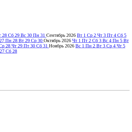
т
28
Сб
29
Вс
30
Пн
31
Сентябрь
2026
Вт
1
Ср
2
Чт
3
Пт
4
Сб
5
27
Пн
28
Вт
29
Ср
30
Октябрь
2026
Чт
1
Пт
2
Сб
3
Вс
4
Пн
5
Вт
Ср
28
Чт
29
Пт
30
Сб
31
Ноябрь
2026
Вс
1
Пн
2
Вт
3
Ср
4
Чт
5
27
Сб
28