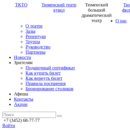
ТКТО
Тюменский театр
Тюменский
Тю
кукол
большой
фил
драматический
театр
О нас
О театре
Залы
Репертуар
Труппа
Руководство
Партнеры
Новости
Зрителям
Подарочный сертификат
Как купить билет
Как вернуть билет
Правила посещения
Бронирование столиков
Афиша
Контакты
Акции
+7 (3452) 68-77-77
Войти