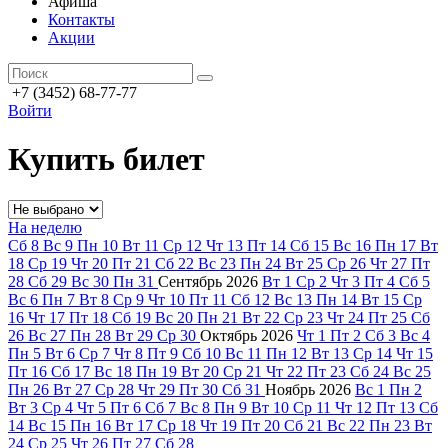
Афиша
Контакты
Акции
+7 (3452) 68-77-77
Войти
Купить билет
На неделю
Сб
8
Вс
9
Пн
10
Вт
11
Ср
12
Чт
13
Пт
14
Сб
15
Вс
16
Пн
17
Вт
18
Ср
19
Чт
20
Пт
21
Сб
22
Вс
23
Пн
24
Вт
25
Ср
26
Чт
27
Пт
28
Сб
29
Вс
30
Пн
31
Сентябрь
2026
Вт
1
Ср
2
Чт
3
Пт
4
Сб
5
Вс
6
Пн
7
Вт
8
Ср
9
Чт
10
Пт
11
Сб
12
Вс
13
Пн
14
Вт
15
Ср
16
Чт
17
Пт
18
Сб
19
Вс
20
Пн
21
Вт
22
Ср
23
Чт
24
Пт
25
Сб
26
Вс
27
Пн
28
Вт
29
Ср
30
Октябрь
2026
Чт
1
Пт
2
Сб
3
Вс
4
Пн
5
Вт
6
Ср
7
Чт
8
Пт
9
Сб
10
Вс
11
Пн
12
Вт
13
Ср
14
Чт
15
Пт
16
Сб
17
Вс
18
Пн
19
Вт
20
Ср
21
Чт
22
Пт
23
Сб
24
Вс
25
Пн
26
Вт
27
Ср
28
Чт
29
Пт
30
Сб
31
Ноябрь
2026
Вс
1
Пн
2
Вт
3
Ср
4
Чт
5
Пт
6
Сб
7
Вс
8
Пн
9
Вт
10
Ср
11
Чт
12
Пт
13
Сб
14
Вс
15
Пн
16
Вт
17
Ср
18
Чт
19
Пт
20
Сб
21
Вс
22
Пн
23
Вт
24
Ср
25
Чт
26
Пт
27
Сб
28