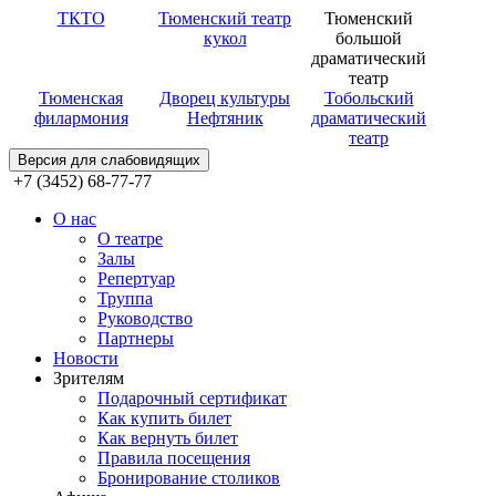
ТКТО
Тюменский театр
Тюменский
кукол
большой
драматический
театр
Тюменская
Дворец культуры
Тобольский
филармония
Нефтяник
драматический
театр
Версия для слабовидящих
+7 (3452) 68-77-77
О нас
О театре
Залы
Репертуар
Труппа
Руководство
Партнеры
Новости
Зрителям
Подарочный сертификат
Как купить билет
Как вернуть билет
Правила посещения
Бронирование столиков