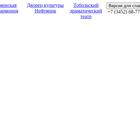
менская
Дворец культуры
Тобольский
Версия для сл
армония
Нефтяник
драматический
+7 (3452) 68-77
театр