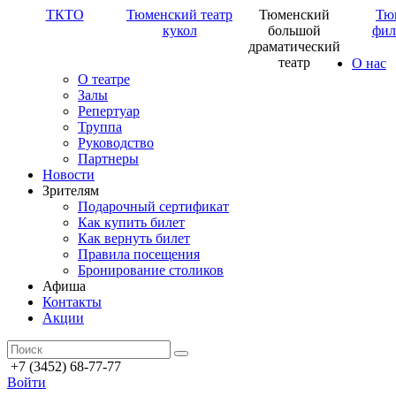
ТКТО
Тюменский театр
Тюменский
Тю
кукол
большой
фил
драматический
театр
О нас
О театре
Залы
Репертуар
Труппа
Руководство
Партнеры
Новости
Зрителям
Подарочный сертификат
Как купить билет
Как вернуть билет
Правила посещения
Бронирование столиков
Афиша
Контакты
Акции
+7 (3452) 68-77-77
Войти