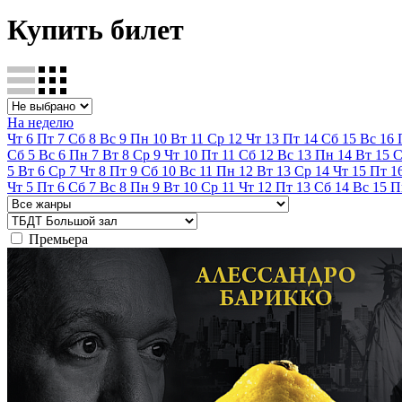
Купить билет
На неделю
Чт
6
Пт
7
Сб
8
Вс
9
Пн
10
Вт
11
Ср
12
Чт
13
Пт
14
Сб
15
Вс
16
Сб
5
Вс
6
Пн
7
Вт
8
Ср
9
Чт
10
Пт
11
Сб
12
Вс
13
Пн
14
Вт
15
С
5
Вт
6
Ср
7
Чт
8
Пт
9
Сб
10
Вс
11
Пн
12
Вт
13
Ср
14
Чт
15
Пт
1
Чт
5
Пт
6
Сб
7
Вс
8
Пн
9
Вт
10
Ср
11
Чт
12
Пт
13
Сб
14
Вс
15
П
Премьера