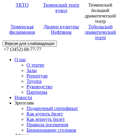
ТКТО
Тюменский театр
Тюменский
кукол
большой
драматический
театр
Тюменская
Дворец культуры
Тобольский
филармония
Нефтяник
драматический
театр
Версия для слабовидящих
+7 (3452) 68-77-77
О нас
О театре
Залы
Репертуар
Труппа
Руководство
Партнеры
Новости
Зрителям
Подарочный сертификат
Как купить билет
Как вернуть билет
Правила посещения
Бронирование столиков