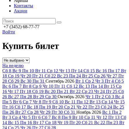
Афиша
Контакты
Акции
+7 (3452) 68-77-77
Войти
Купить билет
На неделю
Сб
8
Вс
9
Пн
10
Вт
11
Ср
12
Чт
13
Пт
14
Сб
15
Вс
16
Пн
17
Вт
18
Ср
19
Чт
20
Пт
21
Сб
22
Вс
23
Пн
24
Вт
25
Ср
26
Чт
27
Пт
28
Сб
29
Вс
30
Пн
31
Сентябрь
2026
Вт
1
Ср
2
Чт
3
Пт
4
Сб
5
Вс
6
Пн
7
Вт
8
Ср
9
Чт
10
Пт
11
Сб
12
Вс
13
Пн
14
Вт
15
Ср
16
Чт
17
Пт
18
Сб
19
Вс
20
Пн
21
Вт
22
Ср
23
Чт
24
Пт
25
Сб
26
Вс
27
Пн
28
Вт
29
Ср
30
Октябрь
2026
Чт
1
Пт
2
Сб
3
Вс
4
Пн
5
Вт
6
Ср
7
Чт
8
Пт
9
Сб
10
Вс
11
Пн
12
Вт
13
Ср
14
Чт
15
Пт
16
Сб
17
Вс
18
Пн
19
Вт
20
Ср
21
Чт
22
Пт
23
Сб
24
Вс
25
Пн
26
Вт
27
Ср
28
Чт
29
Пт
30
Сб
31
Ноябрь
2026
Вс
1
Пн
2
Вт
3
Ср
4
Чт
5
Пт
6
Сб
7
Вс
8
Пн
9
Вт
10
Ср
11
Чт
12
Пт
13
Сб
14
Вс
15
Пн
16
Вт
17
Ср
18
Чт
19
Пт
20
Сб
21
Вс
22
Пн
23
Вт
24
Ср
25
Чт
26
Пт
27
Сб
28