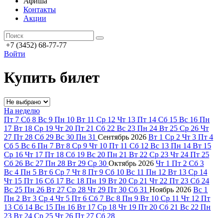
Афиша
Контакты
Акции
+7 (3452) 68-77-77
Войти
Купить билет
На неделю
Пт
7
Сб
8
Вс
9
Пн
10
Вт
11
Ср
12
Чт
13
Пт
14
Сб
15
Вс
16
Пн
17
Вт
18
Ср
19
Чт
20
Пт
21
Сб
22
Вс
23
Пн
24
Вт
25
Ср
26
Чт
27
Пт
28
Сб
29
Вс
30
Пн
31
Сентябрь
2026
Вт
1
Ср
2
Чт
3
Пт
4
Сб
5
Вс
6
Пн
7
Вт
8
Ср
9
Чт
10
Пт
11
Сб
12
Вс
13
Пн
14
Вт
15
Ср
16
Чт
17
Пт
18
Сб
19
Вс
20
Пн
21
Вт
22
Ср
23
Чт
24
Пт
25
Сб
26
Вс
27
Пн
28
Вт
29
Ср
30
Октябрь
2026
Чт
1
Пт
2
Сб
3
Вс
4
Пн
5
Вт
6
Ср
7
Чт
8
Пт
9
Сб
10
Вс
11
Пн
12
Вт
13
Ср
14
Чт
15
Пт
16
Сб
17
Вс
18
Пн
19
Вт
20
Ср
21
Чт
22
Пт
23
Сб
24
Вс
25
Пн
26
Вт
27
Ср
28
Чт
29
Пт
30
Сб
31
Ноябрь
2026
Вс
1
Пн
2
Вт
3
Ср
4
Чт
5
Пт
6
Сб
7
Вс
8
Пн
9
Вт
10
Ср
11
Чт
12
Пт
13
Сб
14
Вс
15
Пн
16
Вт
17
Ср
18
Чт
19
Пт
20
Сб
21
Вс
22
Пн
23
Вт
24
Ср
25
Чт
26
Пт
27
Сб
28