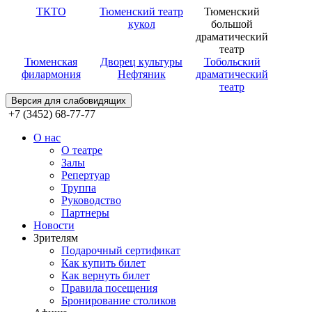
ТКТО
Тюменский театр
Тюменский
кукол
большой
драматический
театр
Тюменская
Дворец культуры
Тобольский
филармония
Нефтяник
драматический
театр
Версия для слабовидящих
+7 (3452) 68-77-77
О нас
О театре
Залы
Репертуар
Труппа
Руководство
Партнеры
Новости
Зрителям
Подарочный сертификат
Как купить билет
Как вернуть билет
Правила посещения
Бронирование столиков