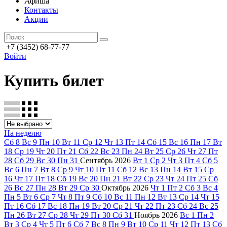
Афиша
Контакты
Акции
+7 (3452) 68-77-77
Войти
Купить билет
На неделю
Сб
8
Вс
9
Пн
10
Вт
11
Ср
12
Чт
13
Пт
14
Сб
15
Вс
16
Пн
17
Вт
18
Ср
19
Чт
20
Пт
21
Сб
22
Вс
23
Пн
24
Вт
25
Ср
26
Чт
27
Пт
28
Сб
29
Вс
30
Пн
31
Сентябрь
2026
Вт
1
Ср
2
Чт
3
Пт
4
Сб
5
Вс
6
Пн
7
Вт
8
Ср
9
Чт
10
Пт
11
Сб
12
Вс
13
Пн
14
Вт
15
Ср
16
Чт
17
Пт
18
Сб
19
Вс
20
Пн
21
Вт
22
Ср
23
Чт
24
Пт
25
Сб
26
Вс
27
Пн
28
Вт
29
Ср
30
Октябрь
2026
Чт
1
Пт
2
Сб
3
Вс
4
Пн
5
Вт
6
Ср
7
Чт
8
Пт
9
Сб
10
Вс
11
Пн
12
Вт
13
Ср
14
Чт
15
Пт
16
Сб
17
Вс
18
Пн
19
Вт
20
Ср
21
Чт
22
Пт
23
Сб
24
Вс
25
Пн
26
Вт
27
Ср
28
Чт
29
Пт
30
Сб
31
Ноябрь
2026
Вс
1
Пн
2
Вт
3
Ср
4
Чт
5
Пт
6
Сб
7
Вс
8
Пн
9
Вт
10
Ср
11
Чт
12
Пт
13
Сб