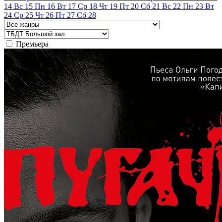
14
Вс
15
Пн
16
Вт
17
Ср
18
Чт
19
Пт
20
Сб
21
Вс
22
Пн
23
Вт
24
Ср
25
Чт
26
Пт
27
Сб
28
Премьера