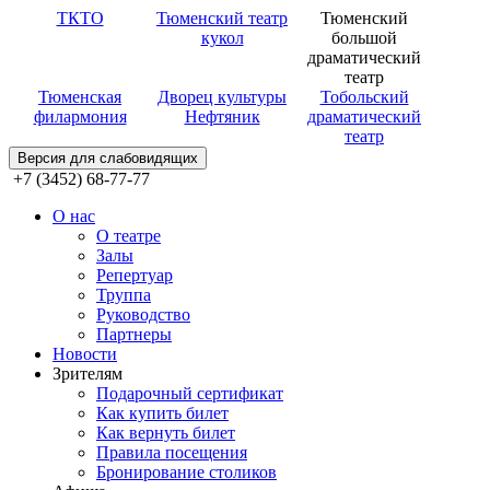
ТКТО
Тюменский театр
Тюменский
кукол
большой
драматический
театр
Тюменская
Дворец культуры
Тобольский
филармония
Нефтяник
драматический
театр
Версия для слабовидящих
+7 (3452) 68-77-77
О нас
О театре
Залы
Репертуар
Труппа
Руководство
Партнеры
Новости
Зрителям
Подарочный сертификат
Как купить билет
Как вернуть билет
Правила посещения
Бронирование столиков