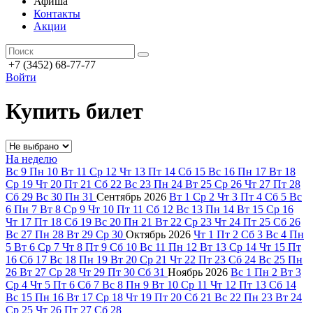
Афиша
Контакты
Акции
+7 (3452) 68-77-77
Войти
Купить билет
На неделю
Вс
9
Пн
10
Вт
11
Ср
12
Чт
13
Пт
14
Сб
15
Вс
16
Пн
17
Вт
18
Ср
19
Чт
20
Пт
21
Сб
22
Вс
23
Пн
24
Вт
25
Ср
26
Чт
27
Пт
28
Сб
29
Вс
30
Пн
31
Сентябрь
2026
Вт
1
Ср
2
Чт
3
Пт
4
Сб
5
Вс
6
Пн
7
Вт
8
Ср
9
Чт
10
Пт
11
Сб
12
Вс
13
Пн
14
Вт
15
Ср
16
Чт
17
Пт
18
Сб
19
Вс
20
Пн
21
Вт
22
Ср
23
Чт
24
Пт
25
Сб
26
Вс
27
Пн
28
Вт
29
Ср
30
Октябрь
2026
Чт
1
Пт
2
Сб
3
Вс
4
Пн
5
Вт
6
Ср
7
Чт
8
Пт
9
Сб
10
Вс
11
Пн
12
Вт
13
Ср
14
Чт
15
Пт
16
Сб
17
Вс
18
Пн
19
Вт
20
Ср
21
Чт
22
Пт
23
Сб
24
Вс
25
Пн
26
Вт
27
Ср
28
Чт
29
Пт
30
Сб
31
Ноябрь
2026
Вс
1
Пн
2
Вт
3
Ср
4
Чт
5
Пт
6
Сб
7
Вс
8
Пн
9
Вт
10
Ср
11
Чт
12
Пт
13
Сб
14
Вс
15
Пн
16
Вт
17
Ср
18
Чт
19
Пт
20
Сб
21
Вс
22
Пн
23
Вт
24
Ср
25
Чт
26
Пт
27
Сб
28