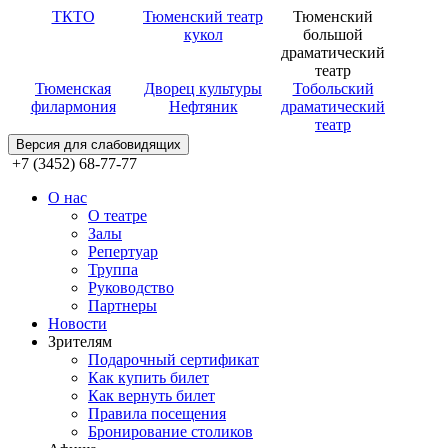
ТКТО
Тюменский театр
Тюменский
кукол
большой
драматический
театр
Тюменская
Дворец культуры
Тобольский
филармония
Нефтяник
драматический
театр
Версия для слабовидящих
+7 (3452) 68-77-77
О нас
О театре
Залы
Репертуар
Труппа
Руководство
Партнеры
Новости
Зрителям
Подарочный сертификат
Как купить билет
Как вернуть билет
Правила посещения
Бронирование столиков