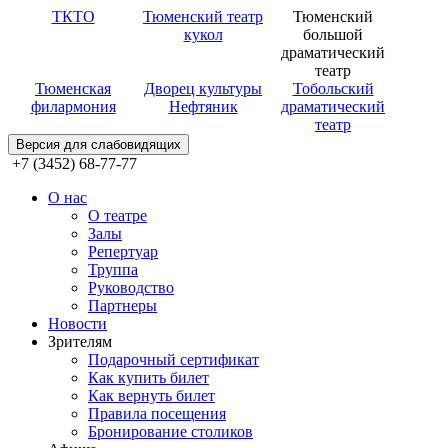
ТКТО
Тюменский театр
Тюменский
кукол
большой
драматический
театр
Тюменская
Дворец культуры
Тобольский
филармония
Нефтяник
драматический
театр
Версия для слабовидящих
+7 (3452) 68-77-77
О нас
О театре
Залы
Репертуар
Труппа
Руководство
Партнеры
Новости
Зрителям
Подарочный сертификат
Как купить билет
Как вернуть билет
Правила посещения
Бронирование столиков