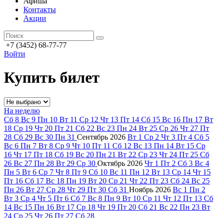
Афиша
Контакты
Акции
+7 (3452) 68-77-77
Войти
Купить билет
На неделю
Сб
8
Вс
9
Пн
10
Вт
11
Ср
12
Чт
13
Пт
14
Сб
15
Вс
16
Пн
17
Вт
18
Ср
19
Чт
20
Пт
21
Сб
22
Вс
23
Пн
24
Вт
25
Ср
26
Чт
27
Пт
28
Сб
29
Вс
30
Пн
31
Сентябрь
2026
Вт
1
Ср
2
Чт
3
Пт
4
Сб
5
Вс
6
Пн
7
Вт
8
Ср
9
Чт
10
Пт
11
Сб
12
Вс
13
Пн
14
Вт
15
Ср
16
Чт
17
Пт
18
Сб
19
Вс
20
Пн
21
Вт
22
Ср
23
Чт
24
Пт
25
Сб
26
Вс
27
Пн
28
Вт
29
Ср
30
Октябрь
2026
Чт
1
Пт
2
Сб
3
Вс
4
Пн
5
Вт
6
Ср
7
Чт
8
Пт
9
Сб
10
Вс
11
Пн
12
Вт
13
Ср
14
Чт
15
Пт
16
Сб
17
Вс
18
Пн
19
Вт
20
Ср
21
Чт
22
Пт
23
Сб
24
Вс
25
Пн
26
Вт
27
Ср
28
Чт
29
Пт
30
Сб
31
Ноябрь
2026
Вс
1
Пн
2
Вт
3
Ср
4
Чт
5
Пт
6
Сб
7
Вс
8
Пн
9
Вт
10
Ср
11
Чт
12
Пт
13
Сб
14
Вс
15
Пн
16
Вт
17
Ср
18
Чт
19
Пт
20
Сб
21
Вс
22
Пн
23
Вт
24
Ср
25
Чт
26
Пт
27
Сб
28