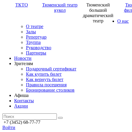
ТКТО
Тюменский театр
Тюменский
Тю
кукол
большой
фил
драматический
театр
О нас
О театре
Залы
Репертуар
Труппа
Руководство
Партнеры
Новости
Зрителям
Подарочный сертификат
Как купить билет
Как вернуть билет
Правила посещения
Бронирование столиков
Афиша
Контакты
Акции
+7 (3452) 68-77-77
Войти