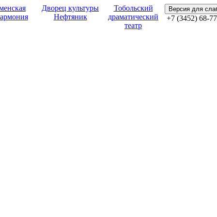
менская
Дворец культуры
Тобольский
Версия для сл
армония
Нефтяник
драматический
+7 (3452) 68-77
театр