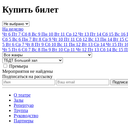
Купить билет
На неделю
Чт
6
Пт
7
Сб
8
Вс
9
Пн
10
Вт
11
Ср
12
Чт
13
Пт
14
Сб
15
Вс
16
Сб
5
Вс
6
Пн
7
Вт
8
Ср
9
Чт
10
Пт
11
Сб
12
Вс
13
Пн
14
Вт
15
С
5
Вт
6
Ср
7
Чт
8
Пт
9
Сб
10
Вс
11
Пн
12
Вт
13
Ср
14
Чт
15
Пт
1
Чт
5
Пт
6
Сб
7
Вс
8
Пн
9
Вт
10
Ср
11
Чт
12
Пт
13
Сб
14
Вс
15
П
Премьера
Мероприятия не найдены
Подписаться на рассылку
О театре
Залы
Репертуар
Труппа
Руководство
Партнеры