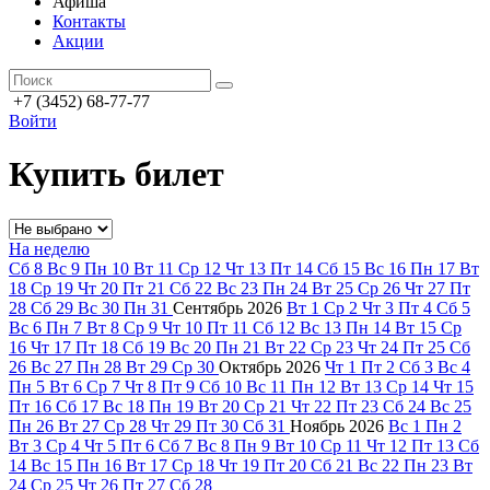
Афиша
Контакты
Акции
+7 (3452) 68-77-77
Войти
Купить билет
На неделю
Сб
8
Вс
9
Пн
10
Вт
11
Ср
12
Чт
13
Пт
14
Сб
15
Вс
16
Пн
17
Вт
18
Ср
19
Чт
20
Пт
21
Сб
22
Вс
23
Пн
24
Вт
25
Ср
26
Чт
27
Пт
28
Сб
29
Вс
30
Пн
31
Сентябрь
2026
Вт
1
Ср
2
Чт
3
Пт
4
Сб
5
Вс
6
Пн
7
Вт
8
Ср
9
Чт
10
Пт
11
Сб
12
Вс
13
Пн
14
Вт
15
Ср
16
Чт
17
Пт
18
Сб
19
Вс
20
Пн
21
Вт
22
Ср
23
Чт
24
Пт
25
Сб
26
Вс
27
Пн
28
Вт
29
Ср
30
Октябрь
2026
Чт
1
Пт
2
Сб
3
Вс
4
Пн
5
Вт
6
Ср
7
Чт
8
Пт
9
Сб
10
Вс
11
Пн
12
Вт
13
Ср
14
Чт
15
Пт
16
Сб
17
Вс
18
Пн
19
Вт
20
Ср
21
Чт
22
Пт
23
Сб
24
Вс
25
Пн
26
Вт
27
Ср
28
Чт
29
Пт
30
Сб
31
Ноябрь
2026
Вс
1
Пн
2
Вт
3
Ср
4
Чт
5
Пт
6
Сб
7
Вс
8
Пн
9
Вт
10
Ср
11
Чт
12
Пт
13
Сб
14
Вс
15
Пн
16
Вт
17
Ср
18
Чт
19
Пт
20
Сб
21
Вс
22
Пн
23
Вт
24
Ср
25
Чт
26
Пт
27
Сб
28