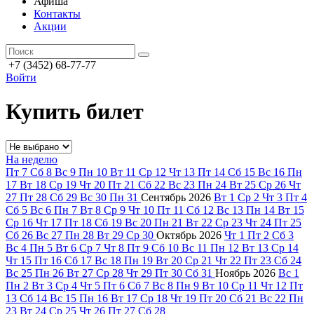
Афиша
Контакты
Акции
+7 (3452) 68-77-77
Войти
Купить билет
На неделю
Пт
7
Сб
8
Вс
9
Пн
10
Вт
11
Ср
12
Чт
13
Пт
14
Сб
15
Вс
16
Пн
17
Вт
18
Ср
19
Чт
20
Пт
21
Сб
22
Вс
23
Пн
24
Вт
25
Ср
26
Чт
27
Пт
28
Сб
29
Вс
30
Пн
31
Сентябрь
2026
Вт
1
Ср
2
Чт
3
Пт
4
Сб
5
Вс
6
Пн
7
Вт
8
Ср
9
Чт
10
Пт
11
Сб
12
Вс
13
Пн
14
Вт
15
Ср
16
Чт
17
Пт
18
Сб
19
Вс
20
Пн
21
Вт
22
Ср
23
Чт
24
Пт
25
Сб
26
Вс
27
Пн
28
Вт
29
Ср
30
Октябрь
2026
Чт
1
Пт
2
Сб
3
Вс
4
Пн
5
Вт
6
Ср
7
Чт
8
Пт
9
Сб
10
Вс
11
Пн
12
Вт
13
Ср
14
Чт
15
Пт
16
Сб
17
Вс
18
Пн
19
Вт
20
Ср
21
Чт
22
Пт
23
Сб
24
Вс
25
Пн
26
Вт
27
Ср
28
Чт
29
Пт
30
Сб
31
Ноябрь
2026
Вс
1
Пн
2
Вт
3
Ср
4
Чт
5
Пт
6
Сб
7
Вс
8
Пн
9
Вт
10
Ср
11
Чт
12
Пт
13
Сб
14
Вс
15
Пн
16
Вт
17
Ср
18
Чт
19
Пт
20
Сб
21
Вс
22
Пн
23
Вт
24
Ср
25
Чт
26
Пт
27
Сб
28