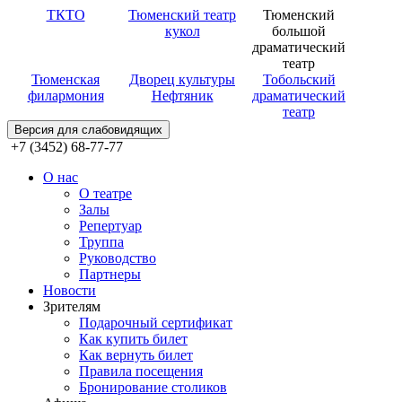
ТКТО
Тюменский театр
Тюменский
кукол
большой
драматический
театр
Тюменская
Дворец культуры
Тобольский
филармония
Нефтяник
драматический
театр
Версия для слабовидящих
+7 (3452) 68-77-77
О нас
О театре
Залы
Репертуар
Труппа
Руководство
Партнеры
Новости
Зрителям
Подарочный сертификат
Как купить билет
Как вернуть билет
Правила посещения
Бронирование столиков