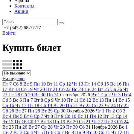
Афиша
Контакты
Акции
+7 (3452) 68-77-77
Войти
Купить билет
На неделю
Пт
7
Сб
8
Вс
9
Пн
10
Вт
11
Ср
12
Чт
13
Пт
14
Сб
15
Вс
16
Пн
17
Вт
18
Ср
19
Чт
20
Пт
21
Сб
22
Вс
23
Пн
24
Вт
25
Ср
26
Чт
27
Пт
28
Сб
29
Вс
30
Пн
31
Сентябрь
2026
Вт
1
Ср
2
Чт
3
Пт
4
Сб
5
Вс
6
Пн
7
Вт
8
Ср
9
Чт
10
Пт
11
Сб
12
Вс
13
Пн
14
Вт
15
Ср
16
Чт
17
Пт
18
Сб
19
Вс
20
Пн
21
Вт
22
Ср
23
Чт
24
Пт
25
Сб
26
Вс
27
Пн
28
Вт
29
Ср
30
Октябрь
2026
Чт
1
Пт
2
Сб
3
Вс
4
Пн
5
Вт
6
Ср
7
Чт
8
Пт
9
Сб
10
Вс
11
Пн
12
Вт
13
Ср
14
Чт
15
Пт
16
Сб
17
Вс
18
Пн
19
Вт
20
Ср
21
Чт
22
Пт
23
Сб
24
Вс
25
Пн
26
Вт
27
Ср
28
Чт
29
Пт
30
Сб
31
Ноябрь
2026
Вс
1
Пн
2
Вт
3
Ср
4
Чт
5
Пт
6
Сб
7
Вс
8
Пн
9
Вт
10
Ср
11
Чт
12
Пт