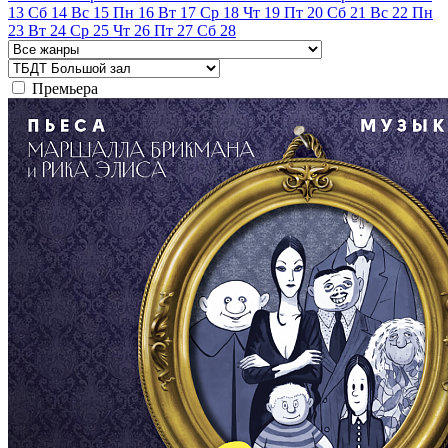
13
Сб
14
Вс
15
Пн
16
Вт
17
Ср
18
Чт
19
Пт
20
Сб
21
Вс
22
Пн
23
Вт
24
Ср
25
Чт
26
Пт
27
Сб
28
Премьера