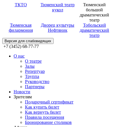
ТКТО
Тюменский театр
Тюменский
кукол
большой
драматический
театр
Тюменская
Дворец культуры
Тобольский
филармония
Нефтяник
драматический
театр
Версия для слабовидящих
+7 (3452) 68-77-77
О нас
О театре
Залы
Репертуар
Труппа
Руководство
Партнеры
Новости
Зрителям
Подарочный сертификат
Как купить билет
Как вернуть билет
Правила посещения
Бронирование столиков