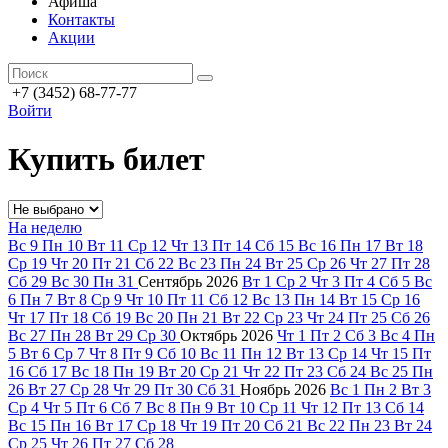
Афиша
Контакты
Акции
+7 (3452) 68-77-77
Войти
Купить билет
На неделю
Вс
9
Пн
10
Вт
11
Ср
12
Чт
13
Пт
14
Сб
15
Вс
16
Пн
17
Вт
18
Ср
19
Чт
20
Пт
21
Сб
22
Вс
23
Пн
24
Вт
25
Ср
26
Чт
27
Пт
28
Сб
29
Вс
30
Пн
31
Сентябрь
2026
Вт
1
Ср
2
Чт
3
Пт
4
Сб
5
Вс
6
Пн
7
Вт
8
Ср
9
Чт
10
Пт
11
Сб
12
Вс
13
Пн
14
Вт
15
Ср
16
Чт
17
Пт
18
Сб
19
Вс
20
Пн
21
Вт
22
Ср
23
Чт
24
Пт
25
Сб
26
Вс
27
Пн
28
Вт
29
Ср
30
Октябрь
2026
Чт
1
Пт
2
Сб
3
Вс
4
Пн
5
Вт
6
Ср
7
Чт
8
Пт
9
Сб
10
Вс
11
Пн
12
Вт
13
Ср
14
Чт
15
Пт
16
Сб
17
Вс
18
Пн
19
Вт
20
Ср
21
Чт
22
Пт
23
Сб
24
Вс
25
Пн
26
Вт
27
Ср
28
Чт
29
Пт
30
Сб
31
Ноябрь
2026
Вс
1
Пн
2
Вт
3
Ср
4
Чт
5
Пт
6
Сб
7
Вс
8
Пн
9
Вт
10
Ср
11
Чт
12
Пт
13
Сб
14
Вс
15
Пн
16
Вт
17
Ср
18
Чт
19
Пт
20
Сб
21
Вс
22
Пн
23
Вт
24
Ср
25
Чт
26
Пт
27
Сб
28