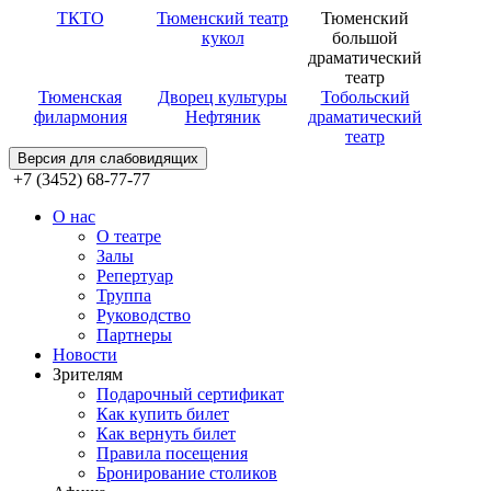
ТКТО
Тюменский театр
Тюменский
кукол
большой
драматический
театр
Тюменская
Дворец культуры
Тобольский
филармония
Нефтяник
драматический
театр
Версия для слабовидящих
+7 (3452) 68-77-77
О нас
О театре
Залы
Репертуар
Труппа
Руководство
Партнеры
Новости
Зрителям
Подарочный сертификат
Как купить билет
Как вернуть билет
Правила посещения
Бронирование столиков