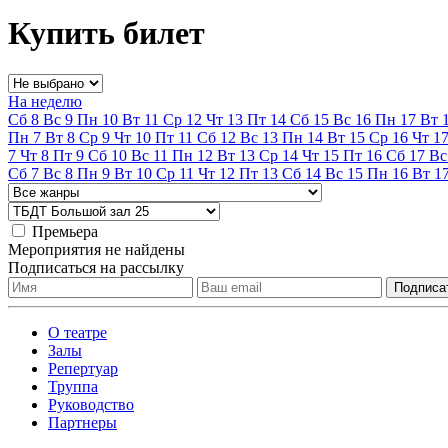
Купить билет
На неделю
Сб
8
Вс
9
Пн
10
Вт
11
Ср
12
Чт
13
Пт
14
Сб
15
Вс
16
Пн
17
Вт
Пн
7
Вт
8
Ср
9
Чт
10
Пт
11
Сб
12
Вс
13
Пн
14
Вт
15
Ср
16
Чт
1
7
Чт
8
Пт
9
Сб
10
Вс
11
Пн
12
Вт
13
Ср
14
Чт
15
Пт
16
Сб
17
Вс
Сб
7
Вс
8
Пн
9
Вт
10
Ср
11
Чт
12
Пт
13
Сб
14
Вс
15
Пн
16
Вт
1
Премьера
Мероприятия не найдены
Подписаться на рассылку
О театре
Залы
Репертуар
Труппа
Руководство
Партнеры