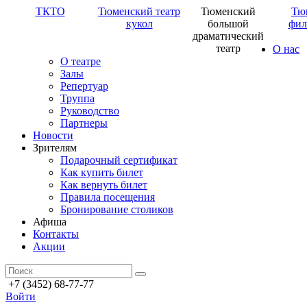
ТКТО
Тюменский театр
Тюменский
Тю
кукол
большой
фил
драматический
театр
О нас
О театре
Залы
Репертуар
Труппа
Руководство
Партнеры
Новости
Зрителям
Подарочный сертификат
Как купить билет
Как вернуть билет
Правила посещения
Бронирование столиков
Афиша
Контакты
Акции
+7 (3452) 68-77-77
Войти