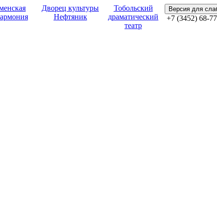
менская
Дворец культуры
Тобольский
Версия для сл
армония
Нефтяник
драматический
+7 (3452) 68-77
театр