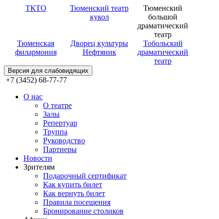
ТКТО
Тюменский театр
Тюменский
кукол
большой
драматический
театр
Тюменская
Дворец культуры
Тобольский
филармония
Нефтяник
драматический
театр
Версия для слабовидящих
+7 (3452) 68-77-77
О нас
О театре
Залы
Репертуар
Труппа
Руководство
Партнеры
Новости
Зрителям
Подарочный сертификат
Как купить билет
Как вернуть билет
Правила посещения
Бронирование столиков