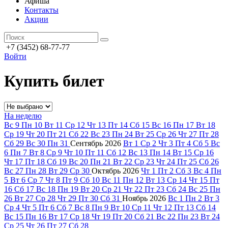
Афиша
Контакты
Акции
+7 (3452) 68-77-77
Войти
Купить билет
На неделю
Вс
9
Пн
10
Вт
11
Ср
12
Чт
13
Пт
14
Сб
15
Вс
16
Пн
17
Вт
18
Ср
19
Чт
20
Пт
21
Сб
22
Вс
23
Пн
24
Вт
25
Ср
26
Чт
27
Пт
28
Сб
29
Вс
30
Пн
31
Сентябрь
2026
Вт
1
Ср
2
Чт
3
Пт
4
Сб
5
Вс
6
Пн
7
Вт
8
Ср
9
Чт
10
Пт
11
Сб
12
Вс
13
Пн
14
Вт
15
Ср
16
Чт
17
Пт
18
Сб
19
Вс
20
Пн
21
Вт
22
Ср
23
Чт
24
Пт
25
Сб
26
Вс
27
Пн
28
Вт
29
Ср
30
Октябрь
2026
Чт
1
Пт
2
Сб
3
Вс
4
Пн
5
Вт
6
Ср
7
Чт
8
Пт
9
Сб
10
Вс
11
Пн
12
Вт
13
Ср
14
Чт
15
Пт
16
Сб
17
Вс
18
Пн
19
Вт
20
Ср
21
Чт
22
Пт
23
Сб
24
Вс
25
Пн
26
Вт
27
Ср
28
Чт
29
Пт
30
Сб
31
Ноябрь
2026
Вс
1
Пн
2
Вт
3
Ср
4
Чт
5
Пт
6
Сб
7
Вс
8
Пн
9
Вт
10
Ср
11
Чт
12
Пт
13
Сб
14
Вс
15
Пн
16
Вт
17
Ср
18
Чт
19
Пт
20
Сб
21
Вс
22
Пн
23
Вт
24
Ср
25
Чт
26
Пт
27
Сб
28