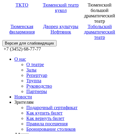
ТКТО
Тюменский театр
Тюменский
кукол
большой
драматический
театр
Тюменская
Дворец культуры
Тобольский
филармония
Нефтяник
драматический
театр
Версия для слабовидящих
+7 (3452) 68-77-77
О нас
О театре
Залы
Репертуар
Труппа
Руководство
Партнеры
Новости
Зрителям
Подарочный сертификат
Как купить билет
Как вернуть билет
Правила посещения
Бронирование столиков