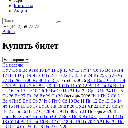
Афиша
Контакты
Акции
+7 (3452) 68-77-77
Войти
Купить билет
На неделю
Пт
7
Сб
8
Вс
9
Пн
10
Вт
11
Ср
12
Чт
13
Пт
14
Сб
15
Вс
16
Пн
17
Вт
18
Ср
19
Чт
20
Пт
21
Сб
22
Вс
23
Пн
24
Вт
25
Ср
26
Чт
27
Пт
28
Сб
29
Вс
30
Пн
31
Сентябрь
2026
Вт
1
Ср
2
Чт
3
Пт
4
Сб
5
Вс
6
Пн
7
Вт
8
Ср
9
Чт
10
Пт
11
Сб
12
Вс
13
Пн
14
Вт
15
Ср
16
Чт
17
Пт
18
Сб
19
Вс
20
Пн
21
Вт
22
Ср
23
Чт
24
Пт
25
Сб
26
Вс
27
Пн
28
Вт
29
Ср
30
Октябрь
2026
Чт
1
Пт
2
Сб
3
Вс
4
Пн
5
Вт
6
Ср
7
Чт
8
Пт
9
Сб
10
Вс
11
Пн
12
Вт
13
Ср
14
Чт
15
Пт
16
Сб
17
Вс
18
Пн
19
Вт
20
Ср
21
Чт
22
Пт
23
Сб
24
Вс
25
Пн
26
Вт
27
Ср
28
Чт
29
Пт
30
Сб
31
Ноябрь
2026
Вс
1
Пн
2
Вт
3
Ср
4
Чт
5
Пт
6
Сб
7
Вс
8
Пн
9
Вт
10
Ср
11
Чт
12
Пт
13
Сб
14
Вс
15
Пн
16
Вт
17
Ср
18
Чт
19
Пт
20
Сб
21
Вс
22
Пн
23
Вт
24
Ср
25
Чт
26
Пт
27
Сб
28