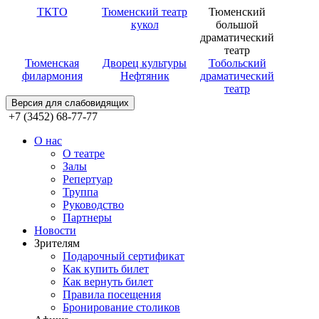
ТКТО
Тюменский театр
Тюменский
кукол
большой
драматический
театр
Тюменская
Дворец культуры
Тобольский
филармония
Нефтяник
драматический
театр
Версия для слабовидящих
+7 (3452) 68-77-77
О нас
О театре
Залы
Репертуар
Труппа
Руководство
Партнеры
Новости
Зрителям
Подарочный сертификат
Как купить билет
Как вернуть билет
Правила посещения
Бронирование столиков