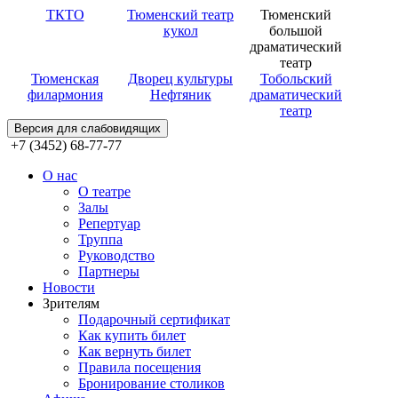
ТКТО
Тюменский театр
Тюменский
кукол
большой
драматический
театр
Тюменская
Дворец культуры
Тобольский
филармония
Нефтяник
драматический
театр
Версия для слабовидящих
+7 (3452) 68-77-77
О нас
О театре
Залы
Репертуар
Труппа
Руководство
Партнеры
Новости
Зрителям
Подарочный сертификат
Как купить билет
Как вернуть билет
Правила посещения
Бронирование столиков