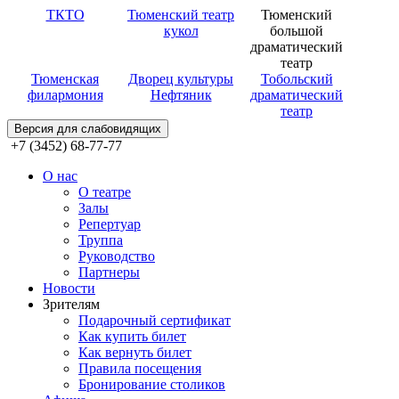
ТКТО
Тюменский театр
Тюменский
кукол
большой
драматический
театр
Тюменская
Дворец культуры
Тобольский
филармония
Нефтяник
драматический
театр
Версия для слабовидящих
+7 (3452) 68-77-77
О нас
О театре
Залы
Репертуар
Труппа
Руководство
Партнеры
Новости
Зрителям
Подарочный сертификат
Как купить билет
Как вернуть билет
Правила посещения
Бронирование столиков