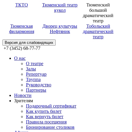
ТКТО
Тюменский театр
Тюменский
кукол
большой
драматический
театр
Тюменская
Дворец культуры
Тобольский
филармония
Нефтяник
драматический
театр
Версия для слабовидящих
+7 (3452) 68-77-77
О нас
О театре
Залы
Репертуар
Труппа
Руководство
Партнеры
Новости
Зрителям
Подарочный сертификат
Как купить билет
Как вернуть билет
Правила посещения
Бронирование столиков