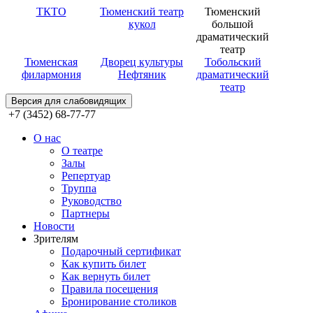
ТКТО
Тюменский театр
Тюменский
кукол
большой
драматический
театр
Тюменская
Дворец культуры
Тобольский
филармония
Нефтяник
драматический
театр
Версия для слабовидящих
+7 (3452) 68-77-77
О нас
О театре
Залы
Репертуар
Труппа
Руководство
Партнеры
Новости
Зрителям
Подарочный сертификат
Как купить билет
Как вернуть билет
Правила посещения
Бронирование столиков