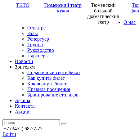
ТКТО
Тюменский театр
Тюменский
Тю
кукол
большой
фил
драматический
театр
О нас
О театре
Залы
Репертуар
Труппа
Руководство
Партнеры
Новости
Зрителям
Подарочный сертификат
Как купить билет
Как вернуть билет
Правила посещения
Бронирование столиков
Афиша
Контакты
Акции
+7 (3452) 68-77-77
Войти